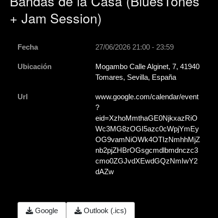
Bandas de la Casa (BluesTones
+ Jam Session)
Fecha
27/06/2026
21:00
-
23:59
Ubicación
Mogambo Calle Alginet, 7, 41940
Tomares, Sevilla, España
Url
www.google.com/calendar/event
?
eid=XzhoMmthaGE0NjkxazRiO
Wc3MG8zOGI5azc0cWpjYmEy
OG9vamNiOWk4OTIzNmhhMjZ
nb2pjZHBrOGsgcmdlbmdnczc3
cmo0ZGJvdXEwdGQzNmIwY2
dAZw
Google
Outlook (.ics)