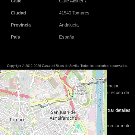
Calle
Calle Alginet 7
Ciudad
41940 Tomares
Provincia
Andalucía
País
España
Copyright © 2012-2026 Casa del Blues de Sevilla. Todos los derechos reservados.
Aviso legal y privacidad
Cookies: preferencias de usuario
Usamos cookies para asegurarnos de que obtienes la mejor
experiencia de uso de nuestra web. Si decides rechazar el uso de
cookies, el sitio podría no funcionar correctamente.
Esenciales
Aceptar todo
Rechazar todo
Mostrar detalles
Estas
cookies
son necesarias para que nuestro sitio web funcione correctamente.
No se pueden deshabilitar.