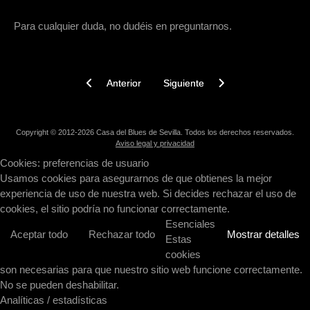
Para cualquier duda, no dudéis en preguntarnos.
Artículo anterior: Masterclass de armónica con Ja
Artículo siguiente: Master Class d
Anterior
Siguiente
Copyright © 2012-2026 Casa del Blues de Sevilla. Todos los derechos reservados.
Aviso legal y privacidad
Cookies: preferencias de usuario
Usamos cookies para asegurarnos de que obtienes la mejor
experiencia de uso de nuestra web. Si decides rechazar el uso de
cookies, el sitio podría no funcionar correctamente.
Esenciales
Aceptar todo
Rechazar todo
Mostrar detalles
Estas
cookies
son necesarias para que nuestro sitio web funcione correctamente.
No se pueden deshabilitar.
Analíticas / estadísticas