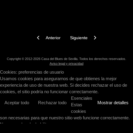
Artículo anterior: Concierto de alumnos de Combos d
Artículo siguiente: Concierto de 
Anterior
Siguiente
Copyright © 2012-2026 Casa del Blues de Sevilla. Todos los derechos reservados.
Aviso legal y privacidad
Cookies: preferencias de usuario
Usamos cookies para asegurarnos de que obtienes la mejor
experiencia de uso de nuestra web. Si decides rechazar el uso de
cookies, el sitio podría no funcionar correctamente.
Esenciales
Aceptar todo
Rechazar todo
Mostrar detalles
Estas
cookies
son necesarias para que nuestro sitio web funcione correctamente.
No se pueden deshabilitar.
Analíticas / estadísticas