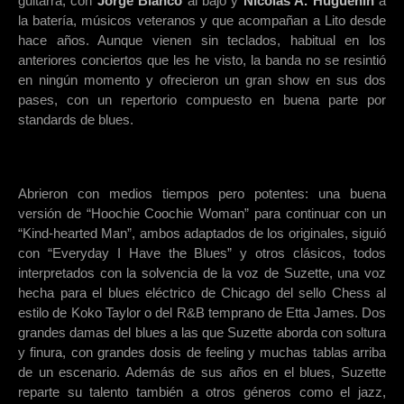
guitarra, con
Jorge Blanco
al bajo y
Nicolas A. Huguenin
a
la batería, músicos veteranos y que acompañan a Lito desde
hace años. Aunque vienen sin teclados, habitual en los
anteriores conciertos que les he visto, la banda no se resintió
en ningún momento y ofrecieron un gran show en sus dos
pases, con un repertorio compuesto en buena parte por
standards de blues.
Abrieron con medios tiempos pero potentes: una buena
versión de “Hoochie Coochie Woman” para continuar con un
“Kind-hearted Man”, ambos adaptados de los originales, siguió
con “Everyday I Have the Blues” y otros clásicos, todos
interpretados con la solvencia de la voz de Suzette, una voz
hecha para el blues eléctrico de Chicago del sello Chess al
estilo de Koko Taylor o del R&B temprano de Etta James. Dos
grandes damas del blues a las que Suzette aborda con soltura
y finura, con grandes dosis de feeling y muchas tablas arriba
de un escenario. Además de sus años en el blues, Suzette
reparte su talento también a otros géneros como el jazz,