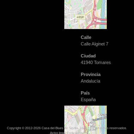
Calle
Calle Alginet 7
Ciudad
41940 Tomares
Provincia
Andalucía
País
España
Copyright © 2012-2026 Casa del Blues de Sevilla. Todos los derechos reservados.
+
−
Aviso legal y privacidad