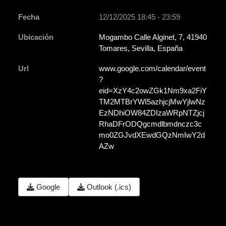
Fecha
12/12/2025
18:45
-
23:59
Ubicación
Mogambo Calle Alginet, 7, 41940
Tomares, Sevilla, España
Url
www.google.com/calendar/event
?
eid=XzY4c2owZGk1Nm9xa2FiY
TM2MTBrYWI5azhjcjMwYjlwNz
EzNDhiOW84ZDIzaWRpNTZjcj
RhaDFrODQgcmdlbmdnczc3c
mo0ZGJvdXEwdGQzNmIwY2d
AZw
Google
Outlook (.ics)